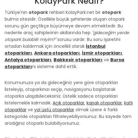
KolayPark Nedir?
Türkiye'nin
otopark
rehberi KolayPark.net bir
otopark
bulma sitesidir. Özellikle büyük şehirlerde oluşan otopark
sorunu gün geçtikçe büyümeye devam etmektedir. Bu
nedenle araç sahiplerinin akıllarında hep
"gideceğim yerde
otopark bulabilir miyim?"
sorusu vardır. Bu soru işaretini
ortadan kaldırmak için öncelikli olarak
İstanbul
otoparkları
,
Ankara otoparkları
,
İzmir otoparkları
,
Antalya otoparkları
,
Balıkesir otoparkları
ve
Bursa
otoparkları
nı sisteme dahil ettik.
Konumunuza ya da gideceğiniz yere göre otoparkları
listeleyip, otoparkınızı seçip, navigasyonu başlatarak
otoparka ulaşabileceksiniz. Üstelik sadece otoparkları
listelemekle kalmadık.
Açık otoparklar
,
kapalı otoparklar
,
katlı
otoparklar
ve
yol üstü otoparklar
olmak üzere 4 farklı
kategoride otoparkları filtreleyebiliyorsunuz. Bu sayede tam
aradığınız otoparkı bulabiliyorsunuz.