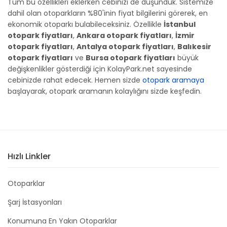
Tüm bu özellikleri eklerken cebinizi de düşündük. Sistemize
dahil olan otoparkların %80'inin fiyat bilgilerini görerek, en
ekonomik otoparkı bulabileceksiniz. Özellikle
İstanbul
otopark fiyatları
,
Ankara otopark fiyatları
,
İzmir
otopark fiyatları
,
Antalya otopark fiyatları
,
Balıkesir
otopark fiyatları
ve
Bursa otopark fiyatları
büyük
değişkenlikler gösterdiği için KolayPark.net sayesinde
cebinizde rahat edecek. Hemen sizde
otopark aramaya
başlayarak, otopark aramanın kolaylığını sizde keşfedin.
Hızlı Linkler
Otoparklar
Şarj İstasyonları
Konumuna En Yakın Otoparklar