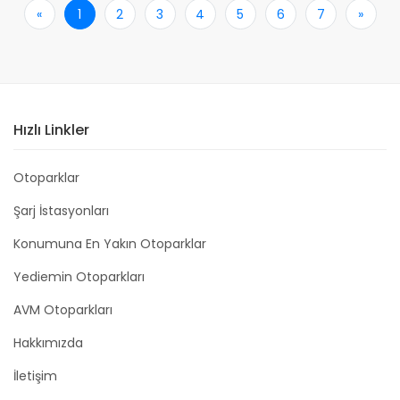
«
İlk
1
2
3
4
5
6
7
»
Son
Hızlı Linkler
Otoparklar
Şarj İstasyonları
Konumuna En Yakın Otoparklar
Yediemin Otoparkları
AVM Otoparkları
Hakkımızda
İletişim