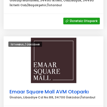
Gökalp Mahallesi, 34490 İkitelli, Osb/Başak, 34490
İkitelli Osb/Başakşehir/İstanbul
Ücretsiz Otopark
İSTANBUL / ÜSKÜDAR
Emaar Square Mall AVM Otoparkı
Ünalan, Libadiye Cd No:88, 34700 Üsküdar/İstanbul