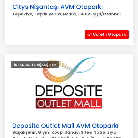
Citys Nişantaşı AVM Otoparkı
Teşvikiye, Teşvikiye Cd. No:162, 34365 Şişli/İstanbul
Ücretli Otopark
İSTANBUL / BAŞAKŞEHİR
Deposite Outlet Mall AVM Otoparkı
Başakşehir, Giyim Koop. Sanayi Sitesi No:25, Ziya