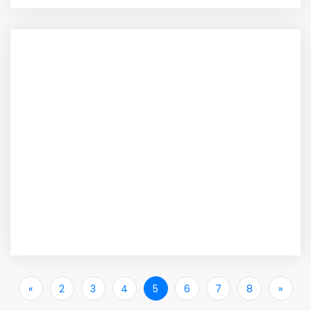
«
İlk
2
3
4
5
6
7
8
»
Son