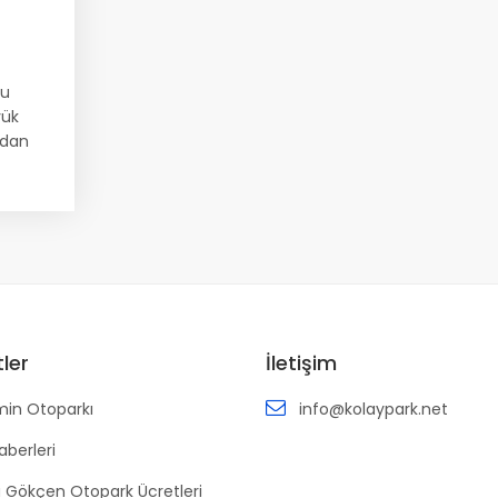
lu
yük
ndan
tler
İletişim
in Otoparkı
info@kolaypark.net
aberleri
 Gökçen Otopark Ücretleri