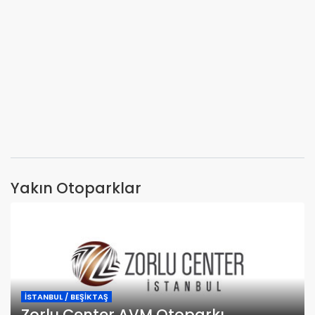
Yakın Otoparklar
İSTANBUL / BEŞİKTAŞ
Zorlu Center AVM Otoparkı