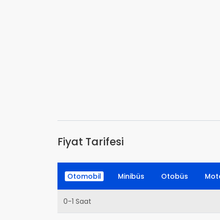
Fiyat Tarifesi
Otomobil
Minibüs
Otobüs
Moto
0-1 Saat