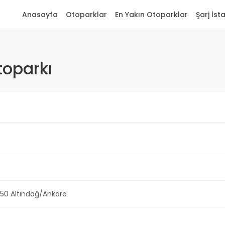
Anasayfa
Otoparklar
En Yakın Otoparklar
Şarj İst
toparkı
6250 Altındağ/Ankara