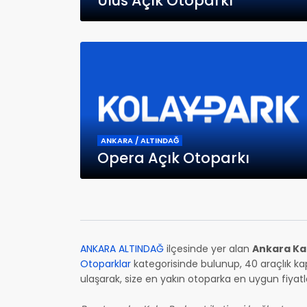
Ulus Açık Otoparkı
ANKARA / ALTINDAĞ
Opera Açık Otoparkı
ANKARA ALTINDAĞ
ilçesinde yer alan
Ankara Kal
Otoparklar
kategorisinde bulunup, 40 araçlık kap
ulaşarak, size en yakın otoparka en uygun fiyatla 