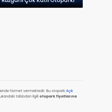
Rüzgarlı Çok Katlı Otoparkı
resinde hizmet vermektedir. Bu otopark
Açık
arıdaki tablodan ilgili
otopark fiyatlarına