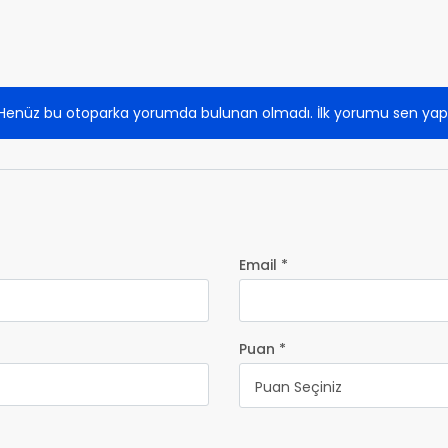
Henüz bu otoparka yorumda bulunan olmadı. İlk yorumu sen yap
Email *
Puan *
Puan Seçiniz