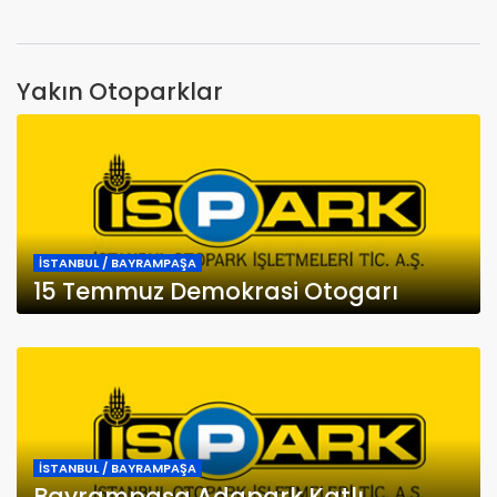
Yakın Otoparklar
İSTANBUL / BAYRAMPAŞA
15 Temmuz Demokrasi Otogarı
İSTANBUL / BAYRAMPAŞA
Bayrampaşa Adapark Katlı