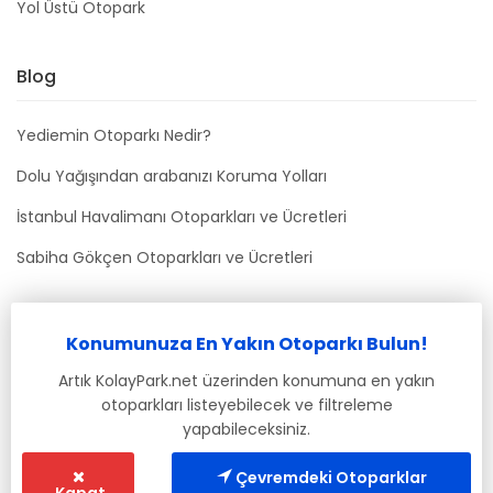
Yol Üstü Otopark
Blog
Yediemin Otoparkı Nedir?
Dolu Yağışından arabanızı Koruma Yolları
İstanbul Havalimanı Otoparkları ve Ücretleri
Sabiha Gökçen Otoparkları ve Ücretleri
Bizimle İletişime Geçin
Konumunuza En Yakın Otoparkı Bulun!
info@kolaypark.net
Artık KolayPark.net üzerinden konumuna en yakın
otoparkları listeyebilecek ve filtreleme
yapabileceksiniz.
Çevremdeki Otoparklar