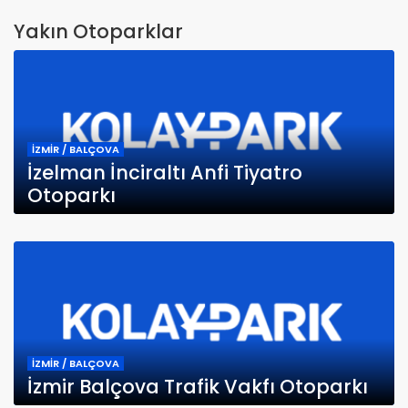
Yakın Otoparklar
İZMİR / BALÇOVA
İzelman İnciraltı Anfi Tiyatro
Otoparkı
İZMİR / BALÇOVA
İzmir Balçova Trafik Vakfı Otoparkı