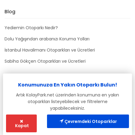
Blog
Yediemin Otoparkı Nedir?
Dolu Yağışından arabanızı Koruma Yolları
İstanbul Havalimanı Otoparkları ve Ücretleri
Sabiha Gökçen Otoparkları ve Ücretleri
Bizimle İletişime Geçin
Konumunuza En Yakın Otoparkı Bulun!
info@kolaypark.net
Artık KolayPark.net üzerinden konumuna en yakın
otoparkları listeyebilecek ve filtreleme
yapabileceksiniz.
Çevremdeki Otoparklar
Kapat
© 2019-2021 Tüm Hakları Saklıdır