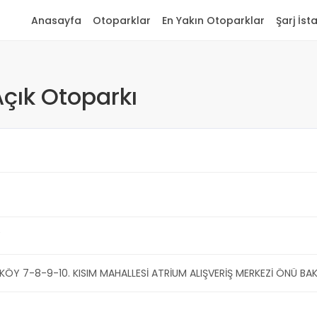
Anasayfa
Otoparklar
En Yakın Otoparklar
Şarj İst
çık Otoparkı
Y
KÖY 7-8-9-10. KISIM MAHALLESİ ATRİUM ALIŞVERİŞ MERKEZİ ÖNÜ BA