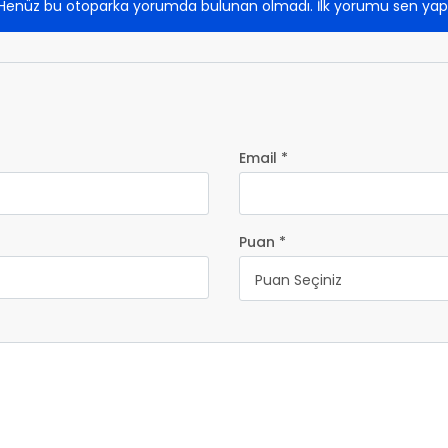
Henüz bu otoparka yorumda bulunan olmadı. İlk yorumu sen yap
Email *
Puan *
Puan Seçiniz