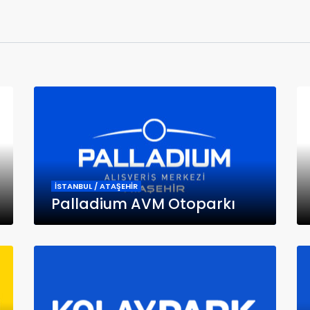
İSTANBUL / ATAŞEHİR
Palladium AVM Otoparkı