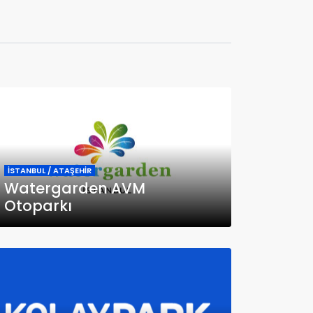
İSTANBUL / ATAŞEHİR
Watergarden AVM
Otoparkı