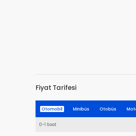
Fiyat Tarifesi
Otomobil
Minibüs
Otobüs
Moto
0-1 Saat