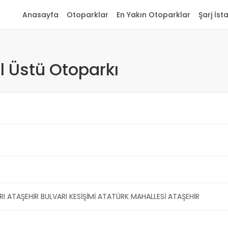
Anasayfa
Otoparklar
En Yakın Otoparklar
Şarj İst
ol Üstü Otoparkı
I ATAŞEHİR BULVARI KESİŞİMİ ATATÜRK MAHALLESİ ATAŞEHİR