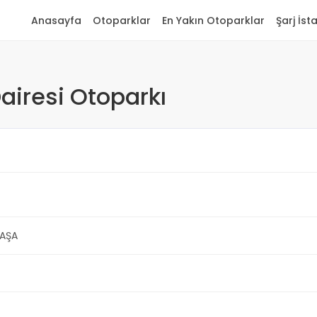
Anasayfa
Otoparklar
En Yakın Otoparklar
Şarj İst
iresi Otoparkı
PAŞA