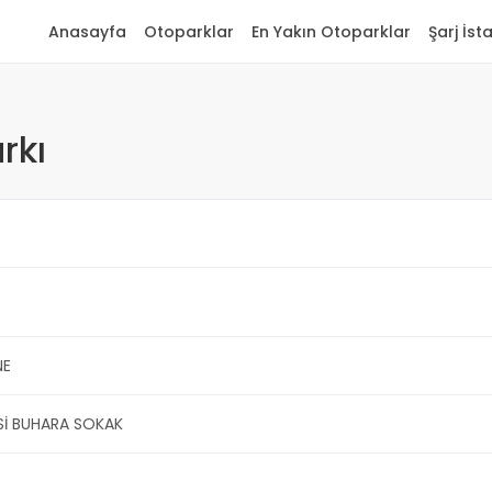
Anasayfa
Otoparklar
En Yakın Otoparklar
Şarj İst
rkı
NE
Sİ BUHARA SOKAK