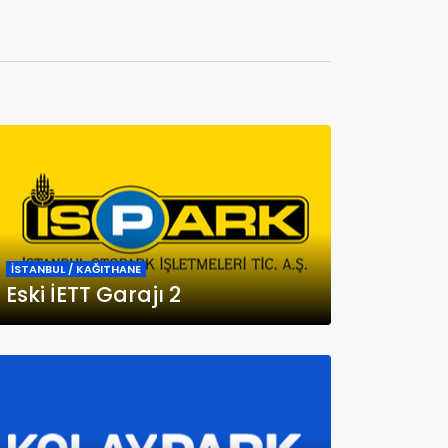
İSTANBUL / KAĞITHANE
Eski İETT Garajı 2