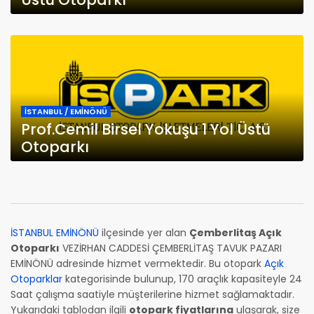
İSTANBUL / EMİNÖNÜ
Prof.Cemil Birsel Yokuşu 1 Yol Üstü
Otoparkı
İSTANBUL EMİNÖNÜ
ilçesinde yer alan
Çemberlitaş Açık
Otoparkı
VEZİRHAN CADDESİ ÇEMBERLİTAŞ TAVUK PAZARI
EMİNÖNÜ adresinde hizmet vermektedir. Bu otopark
Açık
Otoparklar
kategorisinde bulunup, 170 araçlık kapasiteyle 24
Saat çalışma saatiyle müşterilerine hizmet sağlamaktadır.
Yukarıdaki tablodan ilgili
otopark fiyatlarına
ulaşarak, size