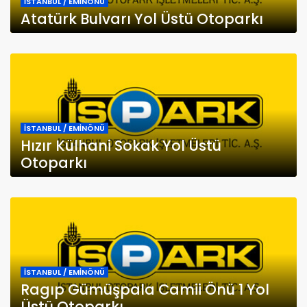
İSTANBUL / EMİNÖNÜ
Atatürk Bulvarı Yol Üstü Otoparkı
İSTANBUL / EMİNÖNÜ
Hızır Külhani Sokak Yol Üstü
Otoparkı
İSTANBUL / EMİNÖNÜ
Ragıp Gümüşpala Camii Önü 1 Yol
Üstü Otoparkı