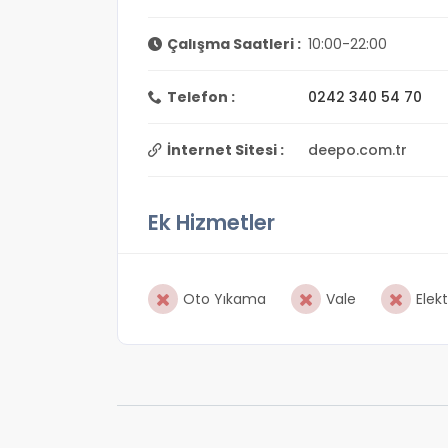
Çalışma Saatleri :
10:00-22:00
Telefon :
0242 340 54 70
İnternet Sitesi :
deepo.com.tr
Ek Hizmetler
Oto Yıkama
Vale
Elekt