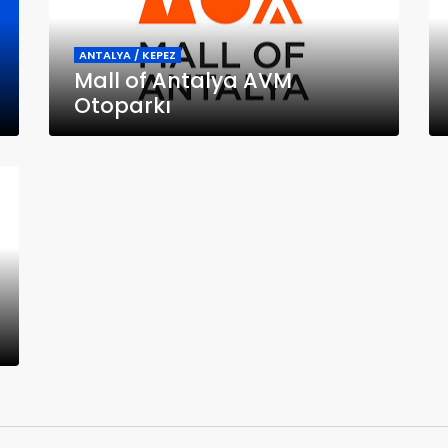
ANTALYA / KEPEZ
Mall of Antalya AVM
Otoparkı