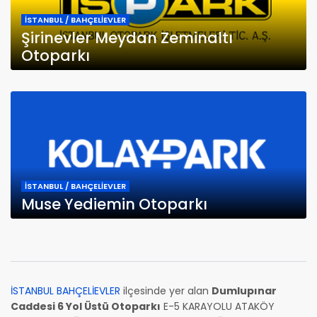
İSTANBUL / BAHÇELİEVLER
Şirinevler Meydan Zeminaltı
Otoparkı
İSTANBUL / BAHÇELİEVLER
Muse Yediemin Otoparkı
İSTANBUL BAHÇELİEVLER
ilçesinde yer alan
Dumlupınar
Caddesi 6 Yol Üstü Otoparkı
E-5 KARAYOLU ATAKÖY