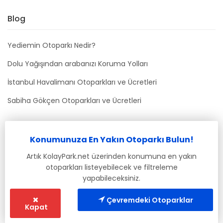
Blog
Yediemin Otoparkı Nedir?
Dolu Yağışından arabanızı Koruma Yolları
İstanbul Havalimanı Otoparkları ve Ücretleri
Sabiha Gökçen Otoparkları ve Ücretleri
Bizimle İletişime Geçin
Konumunuza En Yakın Otoparkı Bulun!
info@kolaypark.net
Artık KolayPark.net üzerinden konumuna en yakın
otoparkları listeyebilecek ve filtreleme
yapabileceksiniz.
Çevremdeki Otoparklar
Kapat
© 2019-2021 Tüm Hakları Saklıdır