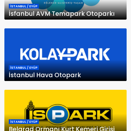
İSTANBUL / EYÜP
İsfanbul AVM Temapark Otoparkı
İSTANBUL / EYÜP
İstanbul Hava Otopark
İSTANBUL / EYÜP
Belgrad Ormanı Kurt Kemeri Girişi