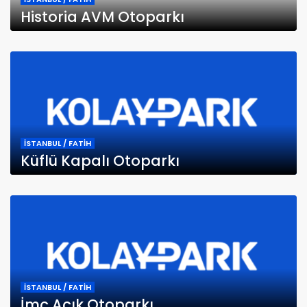
Historia AVM Otoparkı
İSTANBUL / FATİH
Küflü Kapalı Otoparkı
İSTANBUL / FATİH
İmç Açık Otoparkı