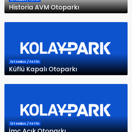
Historia AVM Otoparkı
İSTANBUL / FATİH
Küflü Kapalı Otoparkı
İSTANBUL / FATİH
İmç Açık Otoparkı