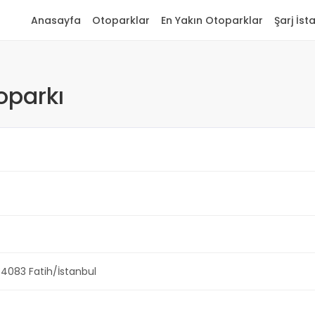
Anasayfa
Otoparklar
En Yakın Otoparklar
Şarj İst
toparkı
34083 Fatih/İstanbul