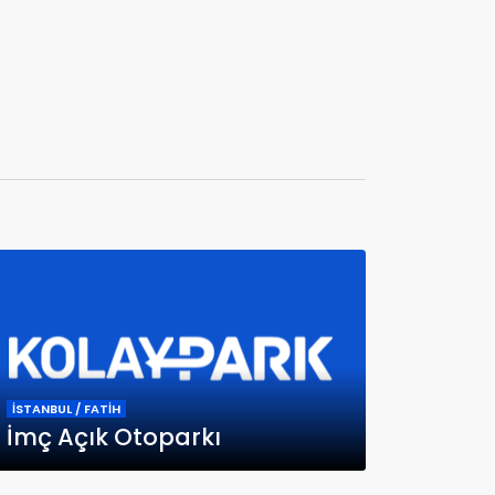
İSTANBUL / FATİH
İmç Açık Otoparkı