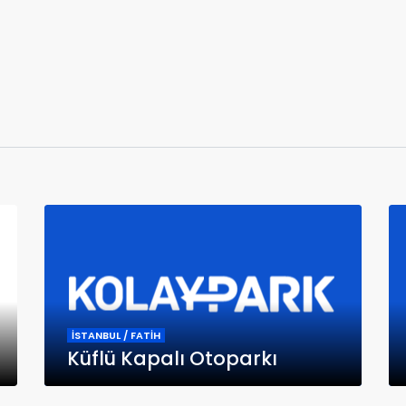
İSTANBUL / FATİH
Küflü Kapalı Otoparkı