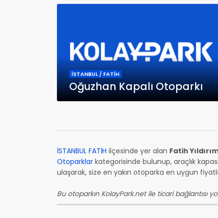
İSTANBUL / FATİH
Oğuzhan Kapalı Otoparkı
İSTANBUL FATİH
ilçesinde yer alan
Fatih Yıldırı
Otoparklar
kategorisinde bulunup, araçlık kapasi
ulaşarak, size en yakın otoparka en uygun fiyatla 
Bu otoparkın KolayPark.net ile ticari bağlantısı yok