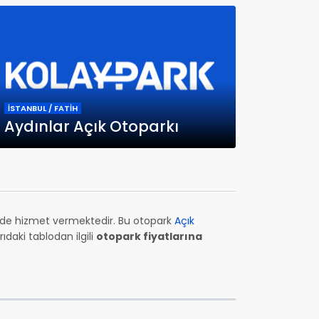
İSTANBUL / FATİH
Aydınlar Açık Otoparkı
inde hizmet vermektedir. Bu otopark
Açık
daki tablodan ilgili
otopark fiyatlarına