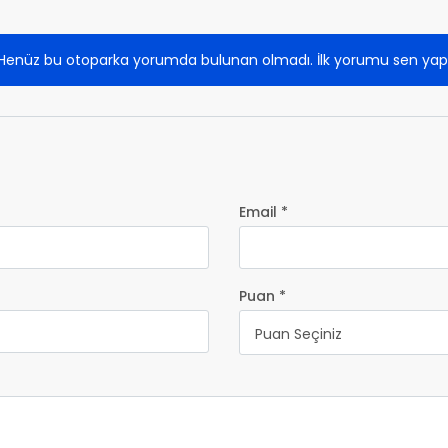
Henüz bu otoparka yorumda bulunan olmadı. İlk yorumu sen yap
Email *
Puan *
Puan Seçiniz