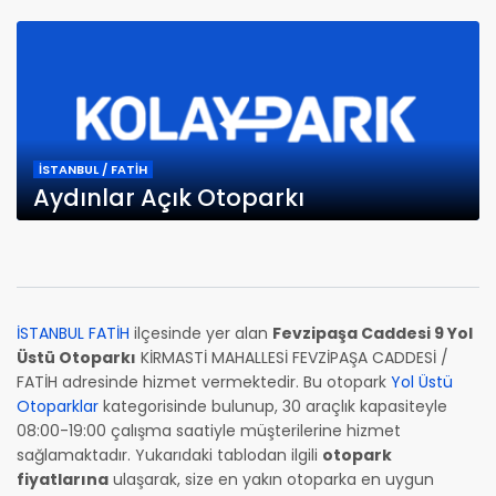
İSTANBUL / FATİH
Aydınlar Açık Otoparkı
İSTANBUL FATİH
ilçesinde yer alan
Fevzipaşa Caddesi 9 Yol
Üstü Otoparkı
KİRMASTİ MAHALLESİ FEVZİPAŞA CADDESİ /
FATİH adresinde hizmet vermektedir. Bu otopark
Yol Üstü
Otoparklar
kategorisinde bulunup, 30 araçlık kapasiteyle
08:00-19:00 çalışma saatiyle müşterilerine hizmet
sağlamaktadır. Yukarıdaki tablodan ilgili
otopark
fiyatlarına
ulaşarak, size en yakın otoparka en uygun