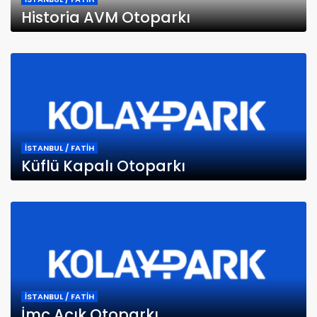
Historia AVM Otoparkı
İSTANBUL / FATİH
Küflü Kapalı Otoparkı
İSTANBUL / FATİH
İmç Açık Otoparkı