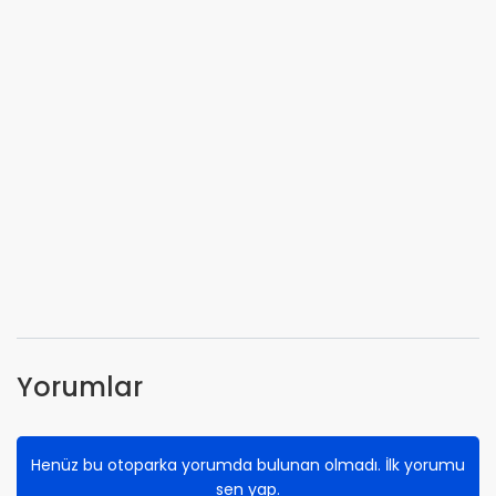
Yorumlar
Henüz bu otoparka yorumda bulunan olmadı. İlk yorumu
sen yap.