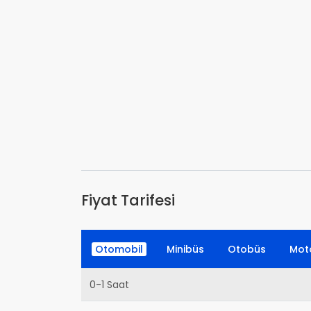
Fiyat Tarifesi
Otomobil
Minibüs
Otobüs
Moto
0-1 Saat