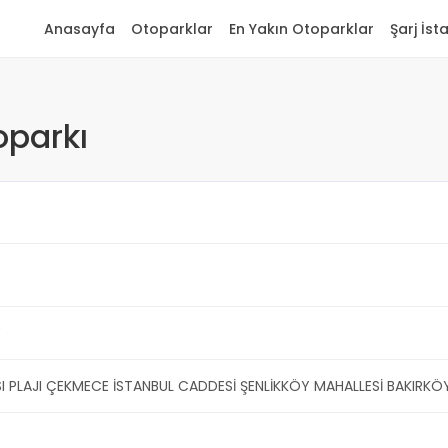
Anasayfa
Otoparklar
En Yakın Otoparklar
Şarj İst
oparkı
Y
I PLAJI ÇEKMECE İSTANBUL CADDESİ ŞENLİKKÖY MAHALLESİ BAKIRKÖ