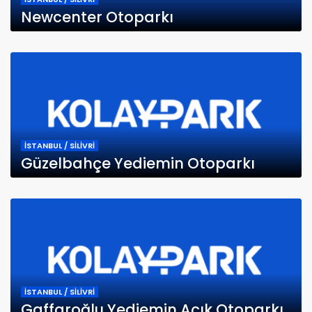
Newcenter Otoparkı
İSTANBUL / SİLİVRİ
Güzelbahçe Yediemin Otoparkı
İSTANBUL / SİLİVRİ
Gaffaroğlu Yediemin Açık Otoparkı