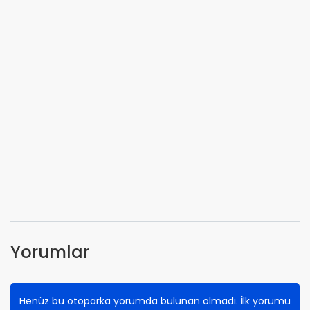
Yorumlar
Henüz bu otoparka yorumda bulunan olmadı. İlk yorumu