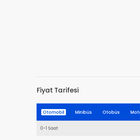
Fiyat Tarifesi
Otomobil
Minibüs
Otobüs
Moto
0-1 Saat