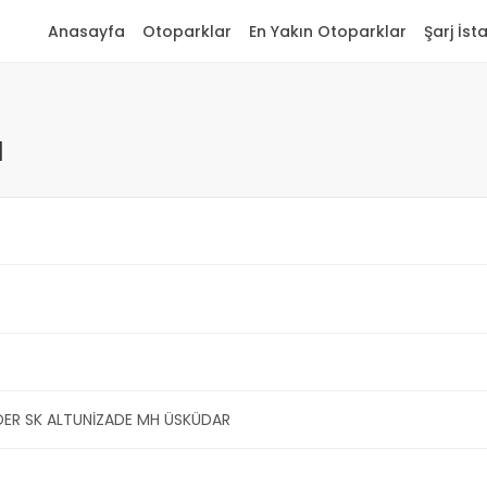
Anasayfa
Otoparklar
En Yakın Otoparklar
Şarj İst
ı
DER SK ALTUNİZADE MH ÜSKÜDAR