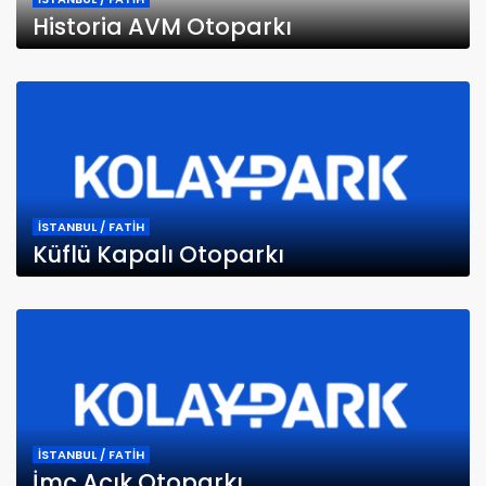
Historia AVM Otoparkı
İSTANBUL / FATİH
Küflü Kapalı Otoparkı
İSTANBUL / FATİH
İmç Açık Otoparkı