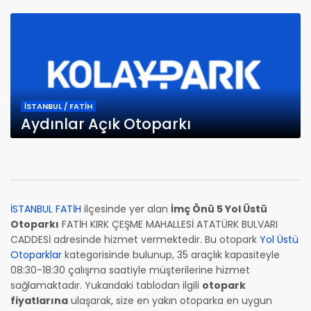
İSTANBUL / FATİH
Aydınlar Açık Otoparkı
İSTANBUL FATİH
ilçesinde yer alan
İmç Önü 5 Yol Üstü
Otoparkı
FATİH KIRK ÇEŞME MAHALLESİ ATATÜRK BULVARI
CADDESİ adresinde hizmet vermektedir. Bu otopark
Yol Üstü
Otoparklar
kategorisinde bulunup, 35 araçlık kapasiteyle
08:30-18:30 çalışma saatiyle müşterilerine hizmet
sağlamaktadır. Yukarıdaki tablodan ilgili
otopark
fiyatlarına
ulaşarak, size en yakın otoparka en uygun