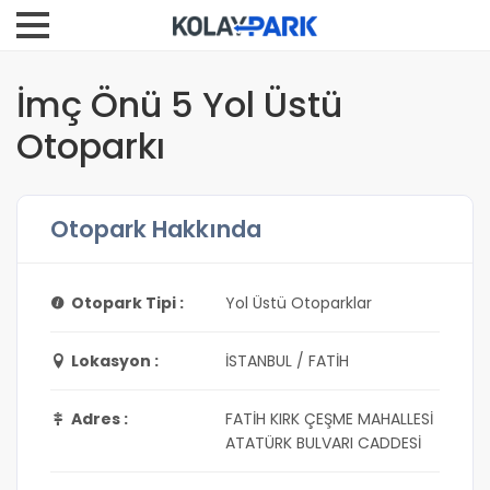
İmç Önü 5 Yol Üstü
Otoparkı
Otopark Hakkında
Otopark Tipi :
Yol Üstü Otoparklar
Lokasyon :
İSTANBUL / FATİH
Adres :
FATİH KIRK ÇEŞME MAHALLESİ
ATATÜRK BULVARI CADDESİ