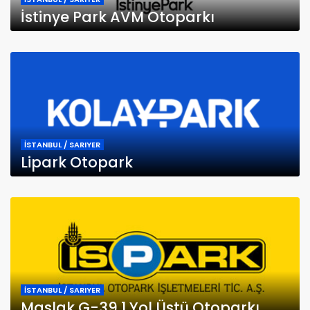
İstinye Park AVM Otoparkı
İSTANBUL / SARIYER
Lipark Otopark
İSTANBUL / SARIYER
Maslak G-39 1 Yol Üstü Otoparkı