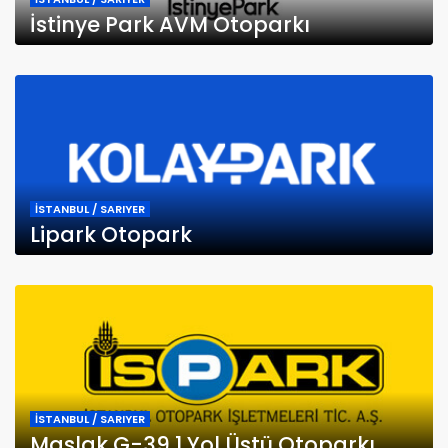
İstinye Park AVM Otoparkı
İSTANBUL / SARIYER
Lipark Otopark
İSTANBUL / SARIYER
Maslak G-39 1 Yol Üstü Otoparkı