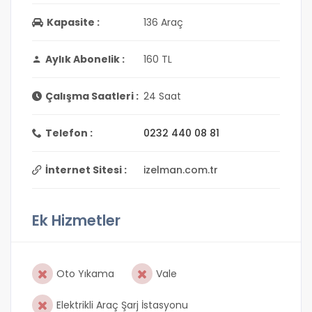
Kapasite :
136 Araç
Aylık Abonelik :
160 TL
Çalışma Saatleri :
24 Saat
Telefon :
0232 440 08 81
İnternet Sitesi :
izelman.com.tr
Ek Hizmetler
Oto Yıkama
Vale
Elektrikli Araç Şarj İstasyonu