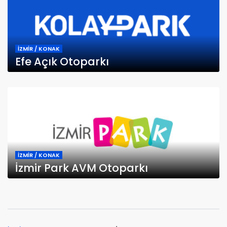
İZMİR / KONAK
Efe Açık Otoparkı
İZMİR / KONAK
İzmir Park AVM Otoparkı