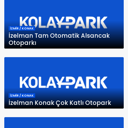
İZMİR / KONAK
İzelman Tam Otomatik Alsancak
Otoparkı
İZMİR / KONAK
İzelman Konak Çok Katlı Otopark