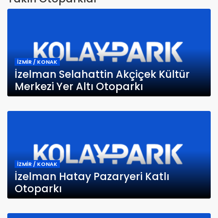
İZMİR / KONAK
İzelman Selahattin Akçiçek Kültür
Merkezi Yer Altı Otoparkı
İZMİR / KONAK
İzelman Hatay Pazaryeri Katlı
Otoparkı