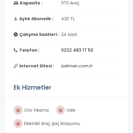
Kapasite :
1170 Araç
Aylık Abonelik :
420 TL
Çalışma Saatleri :
24 Saat
Telefon :
0232 483 17 50
İnternet Sitesi :
izelman.com.tr
Ek Hizmetler
Oto Yıkama
Vale
Elektrikli Araç Şarj İstasyonu