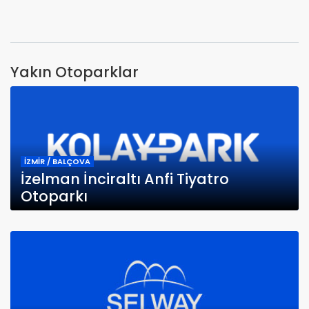
Yakın Otoparklar
İZMİR / BALÇOVA
İzelman İnciraltı Anfi Tiyatro
Otoparkı