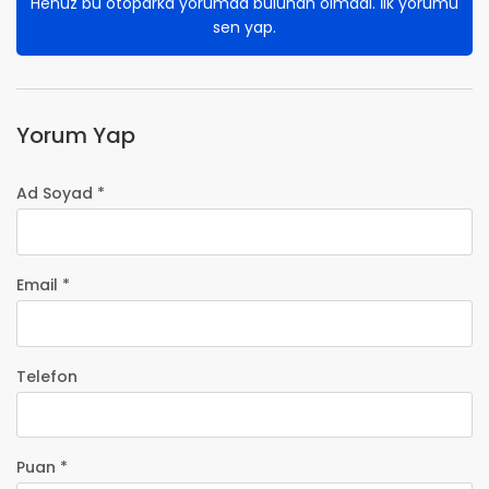
Henüz bu otoparka yorumda bulunan olmadı. İlk yorumu
sen yap.
Yorum Yap
Ad Soyad *
Email *
Telefon
Puan *