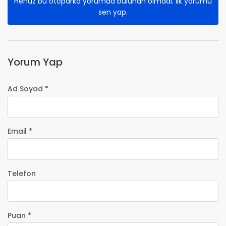
Henüz bu otoparka yorumda bulunan olmadı. İlk yorumu
sen yap.
Yorum Yap
Ad Soyad *
Email *
Telefon
Puan *