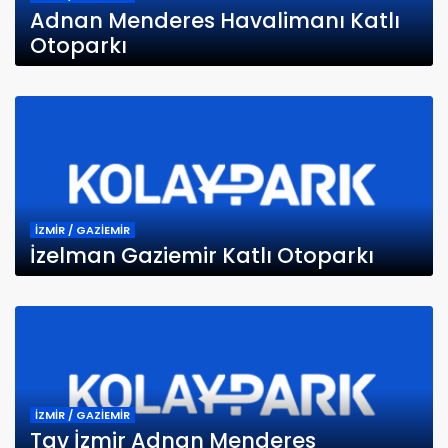
Adnan Menderes Havalimanı Katlı
Otoparkı
İZMİR / GAZİEMİR
İzelman Gaziemir Katlı Otoparkı
İZMİR / GAZİEMİR
Tav İzmir Adnan Menderes