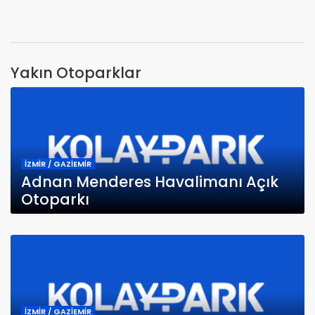
Yakın Otoparklar
İZMİR / GAZİEMİR
Adnan Menderes Havalimanı Açık
Otoparkı
İZMİR / GAZİEMİR