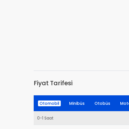
Fiyat Tarifesi
Otomobil
Minibüs
Otobüs
Moto
0-1 Saat