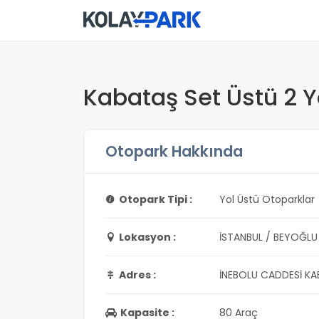
Kabataş Set Üstü 2 Y
Otopark Hakkında
Otopark Tipi :
Yol Üstü Otoparklar
Lokasyon :
İSTANBUL / BEYOĞLU
Adres :
İNEBOLU CADDESİ K
Kapasite :
80 Araç