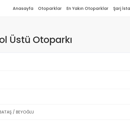
Anasayfa
Otoparklar
En Yakın Otoparklar
Şarj İst
ol Üstü Otoparkı
ABATAŞ / BEYOĞLU