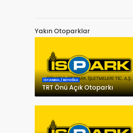
Yakın Otoparklar
İSTANBUL / BEYOĞLU
TRT Önü Açık Otoparkı