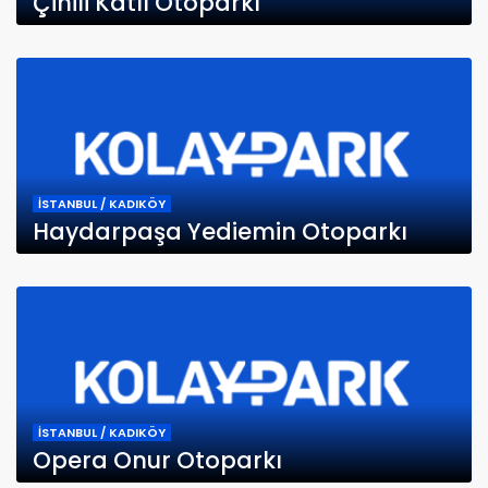
Çinili Katlı Otoparkı
İSTANBUL / KADIKÖY
Haydarpaşa Yediemin Otoparkı
İSTANBUL / KADIKÖY
Opera Onur Otoparkı