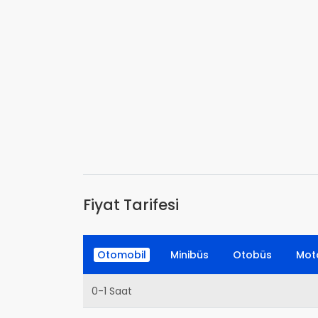
Fiyat Tarifesi
Otomobil
Minibüs
Otobüs
Moto
0-1 Saat