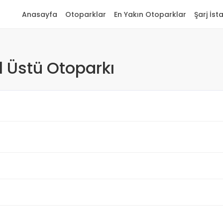
Anasayfa
Otoparklar
En Yakın Otoparklar
Şarj İst
l Üstü Otoparkı