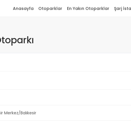
Anasayfa
Otoparklar
En Yakın Otoparklar
Şarj İst
Otoparkı
sir Merkez/Balıkesir