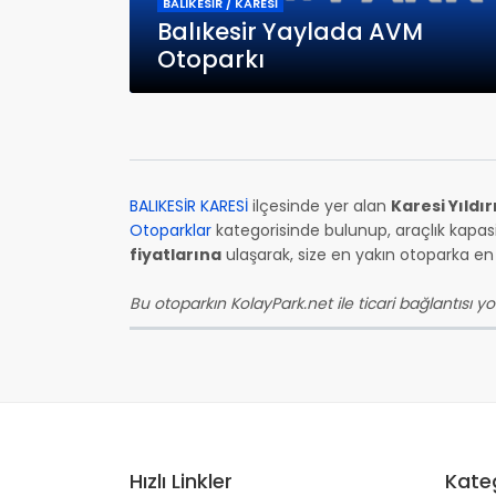
BALIKESİR / KARESİ
Balıkesir Yaylada AVM
Otoparkı
BALIKESİR KARESİ
ilçesinde yer alan
Karesi Yıldı
Otoparklar
kategorisinde bulunup, araçlık kapasi
fiyatlarına
ulaşarak, size en yakın otoparka en u
Bu otoparkın KolayPark.net ile ticari bağlantısı yok
Hızlı Linkler
Kateg