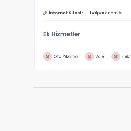
İnternet Sitesi :
balpark.com.tr
Ek Hizmetler
Oto Yıkama
Vale
Elekt