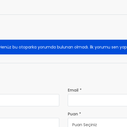
Henüz bu otoparka yorumda bulunan olmadı. İlk yorumu sen yap
Email *
Puan *
Puan Seçiniz