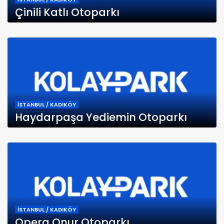
Çinili Katlı Otoparkı
İSTANBUL / KADIKÖY
Haydarpaşa Yediemin Otoparkı
İSTANBUL / KADIKÖY
Opera Onur Otoparkı