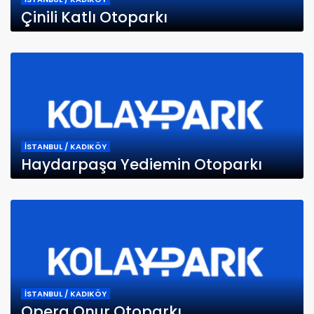
Çinili Katlı Otoparkı
İSTANBUL / KADIKÖY
Haydarpaşa Yediemin Otoparkı
İSTANBUL / KADIKÖY
Opera Onur Otoparkı