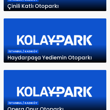
Çinili Katlı Otoparkı
İSTANBUL / KADIKÖY
Haydarpaşa Yediemin Otoparkı
İSTANBUL / KADIKÖY
Opera Onur Otoparkı