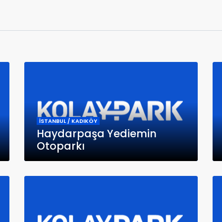
İSTANBUL / KADIKÖY
Haydarpaşa Yediemin
Otoparkı