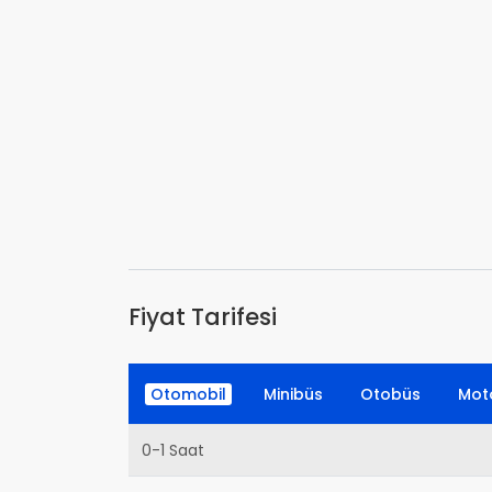
Fiyat Tarifesi
Otomobil
Minibüs
Otobüs
Moto
0-1 Saat