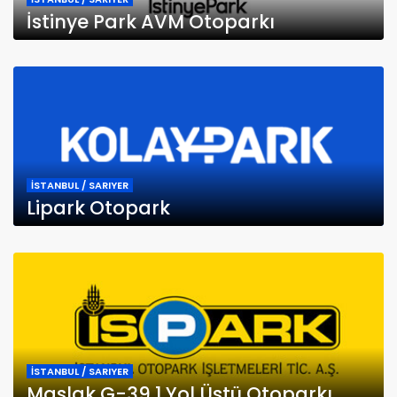
İstinye Park AVM Otoparkı
İSTANBUL / SARIYER
Lipark Otopark
İSTANBUL / SARIYER
Maslak G-39 1 Yol Üstü Otoparkı