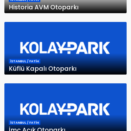
Historia AVM Otoparkı
İSTANBUL / FATİH
Küflü Kapalı Otoparkı
İSTANBUL / FATİH
İmç Açık Otoparkı