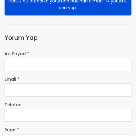
Henüz bu otoparka yorumda bulunan olmadı. İlk yorumu
sen yap.
Yorum Yap
Ad Soyad *
Email *
Telefon
Puan *