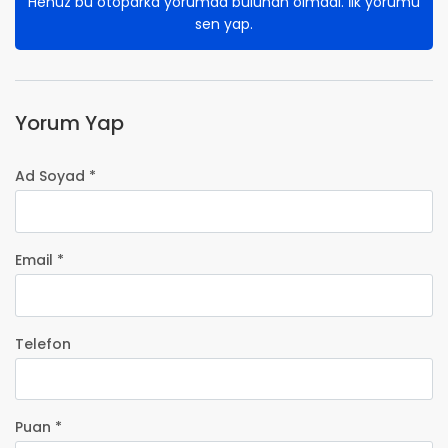
Henüz bu otoparka yorumda bulunan olmadı. İlk yorumu
sen yap.
Yorum Yap
Ad Soyad *
Email *
Telefon
Puan *