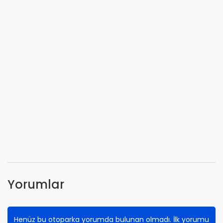
Yorumlar
Henüz bu otoparka yorumda bulunan olmadı. İlk yorumu