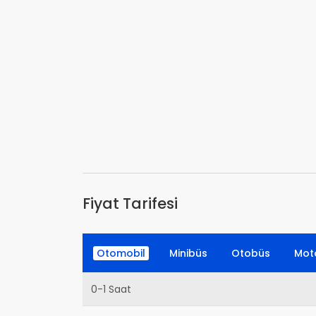
Fiyat Tarifesi
Otomobil
Minibüs
Otobüs
Moto
0-1 Saat