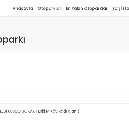
Anasayfa
Otoparklar
En Yakın Otoparklar
Şarj İst
oparkı
Sİ GARAJ SOKAK (Eski M.Köy katlı alanı)