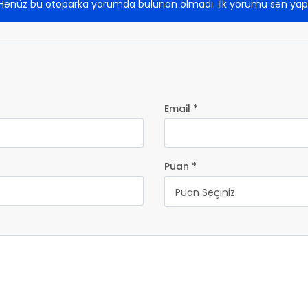
Henüz bu otoparka yorumda bulunan olmadı. İlk yorumu sen yap
Email *
Puan *
Puan Seçiniz