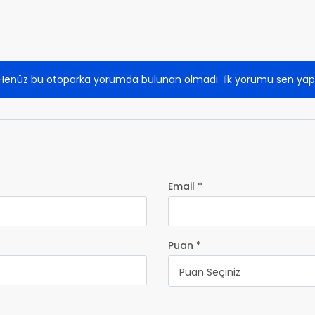
Henüz bu otoparka yorumda bulunan olmadı. İlk yorumu sen yap
Email *
Puan *
Puan Seçiniz