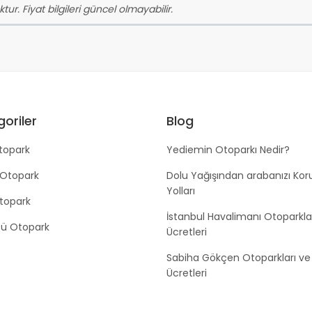
tur. Fiyat bilgileri güncel olmayabilir.
oriler
Blog
topark
Yediemin Otoparkı Nedir?
 Otopark
Dolu Yağışından arabanızı Ko
Yolları
Otopark
İstanbul Havalimanı Otoparkla
tü Otopark
Ücretleri
Sabiha Gökçen Otoparkları ve
Ücretleri