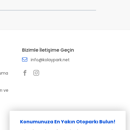
Bizimle İletişime Geçin
info@kolaypark.net
ruma
rı ve
Konumunuza En Yakın Otoparkı Bulun!