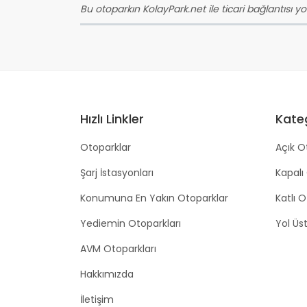
Bu otoparkın KolayPark.net ile ticari bağlantısı yok
Hızlı Linkler
Kateg
Otoparklar
Açık O
Şarj İstasyonları
Kapalı
Konumuna En Yakın Otoparklar
Katlı 
Yediemin Otoparkları
Yol Üs
AVM Otoparkları
Hakkımızda
İletişim