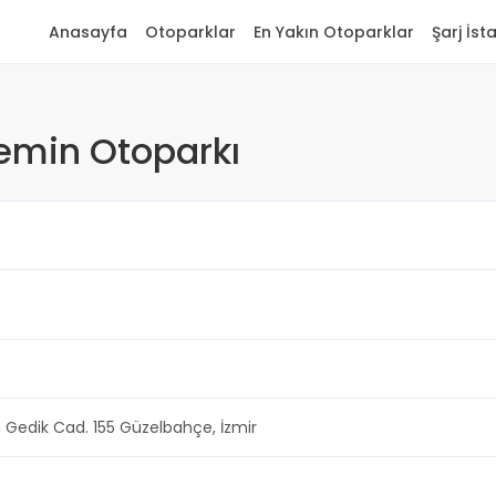
Anasayfa
Otoparklar
En Yakın Otoparklar
Şarj İst
iemin Otoparkı
n Gedik Cad. 155 Güzelbahçe, İzmir