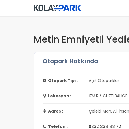
Metin Emniyetli Yed
Otopark Hakkında
Otopark Tipi :
Açık Otoparklar
Lokasyon :
İZMİR / GÜZELBAHÇE
Adres :
Çelebi Mah. Ali İhsa
Telefon :
0232 234 43 72